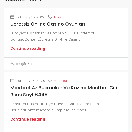
February 16, 2026
Mostbet
Ücretsiz Online Casino Oyunları
Türkiye'de Mostbet Casino 2026 10 000 Attempt
BonusuContentÜcretsiz On-line Casino...
Continue reading
by g5q6c
February 15, 2026
Mostbet
Mostbet Az Bukmeker Ve Kazino Mostbet Giri
Rsmi Sayt 6448
"mostbet Casino Türkiye Güvenli Bahis Ve Position
OyunlarıContentAndroid Empieza Ios Mobil...
Continue reading