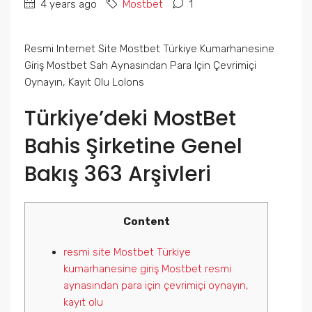
4 years ago
Mostbet
1
Resmi Internet Site Mostbet Türkiye Kumarhanesine
Giriş Mostbet Sah Aynasından Para Için Çevrimiçi
Oynayın, Kayıt Olu Lolons
Türkiye’deki MostBet
Bahis Şirketine Genel
Bakış 363 Arşivleri
Content
resmi site Mostbet Türkiye
kumarhanesine giriş Mostbet resmi
aynasından para için çevrimiçi oynayın,
kayıt olu