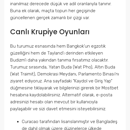
inanılmaz derecede düşük ve adil oranlarıyla tanınır.
Buna ek olarak, maçta topun her geçişinde
güncellenen gerçek zamanlı bir çizgi var.
Canlı Krupiye Oyunları
Bu turumuz esnasında hem Bangkok’un egzotik
güzelliğini hem de Tayland’ı derinden etkileyen
Budizm’i daha yakından tanıma fırsatımız olacaktır.
Turumuz sırasında, Yatan Buda (Wat Pho), Altın Buda
(Wat Traimit), Demokrasi Meydanı, Parlamento Binası’nı
ziyaret ediyoruz. Ana sayfadaki “Kaydol ve Giriş Yap”
düğmesine tıklayarak ve bilgilerinizi girerek bir Mostbet
hesabına kaydolabilirsiniz. Alternatif olarak, e-posta
adresinizi hesabı olan mevcut bir kullanıcıyla
paylaşabilir ve sizi davet etmesini isteyebilirsiniz.
Curacao tarafından lisanslanmıştır ve Bangladeş
de dahil olmak üzere düzinelerce ülkede