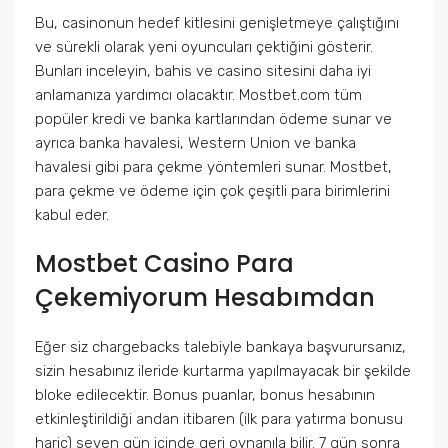
Bu, casinonun hedef kitlesini genişletmeye çalıştığını
ve sürekli olarak yeni oyuncuları çektiğini gösterir.
Bunları inceleyin, bahis ve casino sitesini daha iyi
anlamanıza yardımcı olacaktır. Mostbet.com tüm
popüler kredi ve banka kartlarından ödeme sunar ve
ayrıca banka havalesi, Western Union ve banka
havalesi gibi para çekme yöntemleri sunar. Mostbet,
para çekme ve ödeme için çok çeşitli para birimlerini
kabul eder.
Mostbet Casino Para
Çekemiyorum Hesabımdan
Eğer siz chargebacks talebiyle bankaya başvurursanız,
sizin hesabınız ileride kurtarma yapılmayacak bir şekilde
bloke edilecektir. Bonus puanlar, bonus hesabının
etkinleştirildiği andan itibaren (ilk para yatırma bonusu
hariç) seven gün içinde geri oynanıla bilir. 7 gün sonra