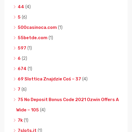
44
(4)
5
(6)
500casinoca.com
(1)
55betde.com
(1)
597
(1)
6
(2)
674
(1)
69 Slottica Znajdzie Coś – 37
(4)
7
(6)
75 No Deposit Bonus Code 2021 Ozwin Offers A
Wide – 105
(4)
7k
(1)
7slots.it
(1)