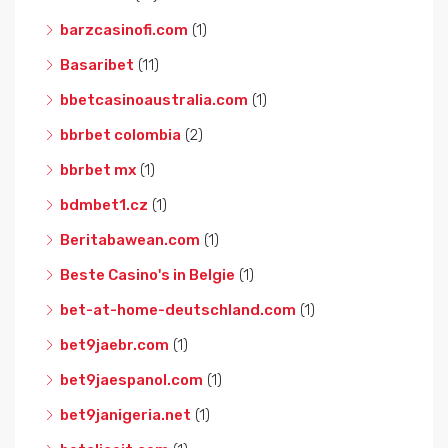
barzcasinofi.com
(1)
Basaribet
(11)
bbetcasinoaustralia.com
(1)
bbrbet colombia
(2)
bbrbet mx
(1)
bdmbet1.cz
(1)
Beritabawean.com
(1)
Beste Casino's in Belgie
(1)
bet-at-home-deutschland.com
(1)
bet9jaebr.com
(1)
bet9jaespanol.com
(1)
bet9janigeria.net
(1)