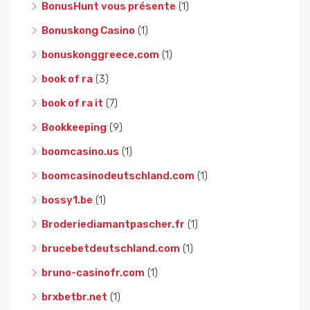
BonusHunt vous présente
(1)
Bonuskong Casino
(1)
bonuskonggreece.com
(1)
book of ra
(3)
book of ra it
(7)
Bookkeeping
(9)
boomcasino.us
(1)
boomcasinodeutschland.com
(1)
bossy1.be
(1)
Broderiediamantpascher.fr
(1)
brucebetdeutschland.com
(1)
bruno-casinofr.com
(1)
brxbetbr.net
(1)