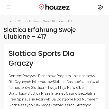
um
hacklink
film izle
hacklink
Home
Slottica Erfahrung Swoje Ulubione – 417
Slottica Erfahrung Swoje
Ulubione – 417
Slottica Sports Dla
Graczy
ContentRozrywki PlanszoweProgram Lojalnościowy
Dla Czynnych InternautówSlоttіса СаsіnоWszechświat
Komputerów Slottica - Twoja Misja Na Wielkie
GratyfikacyjSlottica Przez Internet Casino Bezpłatne
Free SpinsJakie Rozrywki Są Dostępne Pod Numerem
Slotica Kasyno?Jak Mogę Poznać Każde Strategie