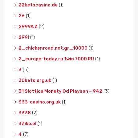
22betscasino.de
(1)
26
(1)
2999A Z
(2)
299i
(1)
2_chickenroad.net.gr_10000
(1)
2_europe-today.ru 1win 7000 RU
(1)
3
(5)
30bets.org.uk
(1)
31 Slottica Monety Od Playson – 942
(3)
333-casino.org.uk
(1)
3338
(2)
3Ziko.pl
(1)
4
(7)