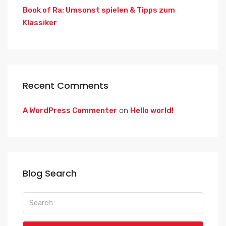
Book of Ra: Umsonst spielen & Tipps zum
Klassiker
Recent Comments
A WordPress Commenter
on
Hello world!
Blog Search