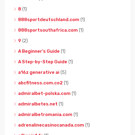
8
(1)
888sportdeutschland.com
(1)
888sportsouthafrica.com
(1)
9
(2)
A Beginner's Guide
(1)
A Step-by-Step Guide
(1)
a16z generative ai
(5)
abcfitness.com.co2
(1)
admiralbet-polska.com
(1)
admiralbetes.net
(1)
admiralbetromania.com
(1)
adrenalinecasinocanada.com
(1)