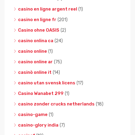
casino en ligne argent reel
(1)
casino en ligne fr
(201)
Casino ohne OASIS
(2)
casino onlina ca
(24)
casino online
(1)
casino online ar
(75)
casinò online it
(14)
casino utan svensk licens
(17)
Casino Wanabet 299
(1)
casino zonder crucks netherlands
(18)
casino-game
(1)
casino-glory india
(7)