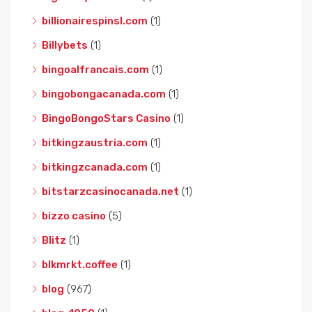
billionairespinsl.com
(1)
Billybets
(1)
bingoalfrancais.com
(1)
bingobongacanada.com
(1)
BingoBongoStars Casino
(1)
bitkingzaustria.com
(1)
bitkingzcanada.com
(1)
bitstarzcasinocanada.net
(1)
bizzo casino
(5)
Blitz
(1)
blkmrkt.coffee
(1)
blog
(967)