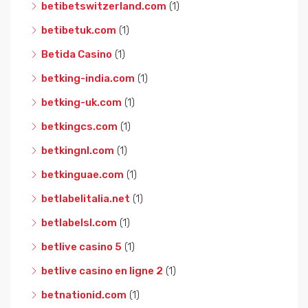
betibetswitzerland.com
(1)
betibetuk.com
(1)
Betida Casino
(1)
betking-india.com
(1)
betking-uk.com
(1)
betkingcs.com
(1)
betkingnl.com
(1)
betkinguae.com
(1)
betlabelitalia.net
(1)
betlabelsl.com
(1)
betlive casino 5
(1)
betlive casino en ligne 2
(1)
betnationid.com
(1)