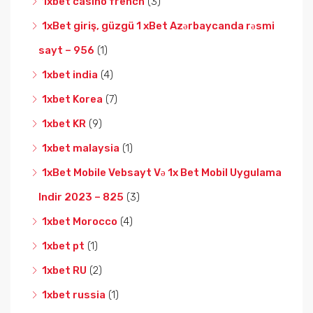
1xbet casino french
(3)
1xBet giriş, güzgü 1 xBet Azərbaycanda rəsmi
sayt – 956
(1)
1xbet india
(4)
1xbet Korea
(7)
1xbet KR
(9)
1xbet malaysia
(1)
1xBet Mobile Vebsayt Və 1x Bet Mobil Uygulama
Indir 2023 – 825
(3)
1xbet Morocco
(4)
1xbet pt
(1)
1xbet RU
(2)
1xbet russia
(1)