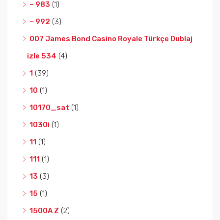
– 983
(1)
– 992
(3)
007 James Bond Casino Royale Türkçe Dublaj
izle 534
(4)
1
(39)
10
(1)
10170_sat
(1)
1030i
(1)
11
(1)
111
(1)
13
(3)
15
(1)
1500A Z
(2)