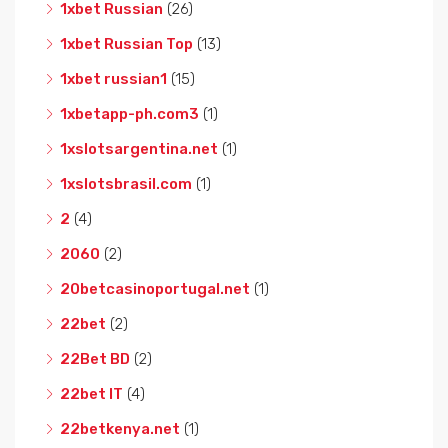
1xbet Russian
(26)
1xbet Russian Top
(13)
1xbet russian1
(15)
1xbetapp-ph.com3
(1)
1xslotsargentina.net
(1)
1xslotsbrasil.com
(1)
2
(4)
2060
(2)
20betcasinoportugal.net
(1)
22bet
(2)
22Bet BD
(2)
22bet IT
(4)
22betkenya.net
(1)