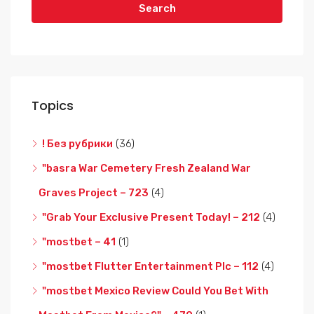
Search
Topics
! Без рубрики
(36)
"basra War Cemetery Fresh Zealand War
Graves Project – 723
(4)
"Grab Your Exclusive Present Today! – 212
(4)
"mostbet – 41
(1)
"mostbet Flutter Entertainment Plc – 112
(4)
"mostbet Mexico Review Could You Bet With