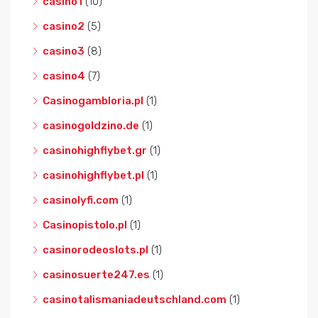
casino1
(10)
casino2
(5)
casino3
(8)
casino4
(7)
Casinogambloria.pl
(1)
casinogoldzino.de
(1)
casinohighflybet.gr
(1)
casinohighflybet.pl
(1)
casinolyfi.com
(1)
Casinopistolo.pl
(1)
casinorodeoslots.pl
(1)
casinosuerte247.es
(1)
casinotalismaniadeutschland.com
(1)