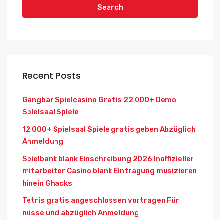
Search
Recent Posts
Gangbar Spielcasino Gratis 22 000+ Demo
Spielsaal Spiele
12 000+ Spielsaal Spiele gratis geben Abzüglich
Anmeldung
Spielbank blank Einschreibung 2026 Inoffizieller
mitarbeiter Casino blank Eintragung musizieren
hinein Ghacks
Tetris gratis angeschlossen vortragen Für
nüsse und abzüglich Anmeldung