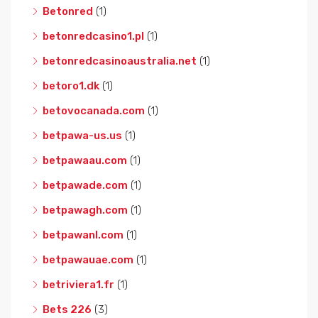
Betonred
(1)
betonredcasino1.pl
(1)
betonredcasinoaustralia.net
(1)
betoro1.dk
(1)
betovocanada.com
(1)
betpawa-us.us
(1)
betpawaau.com
(1)
betpawade.com
(1)
betpawagh.com
(1)
betpawanl.com
(1)
betpawauae.com
(1)
betriviera1.fr
(1)
Bets 226
(3)