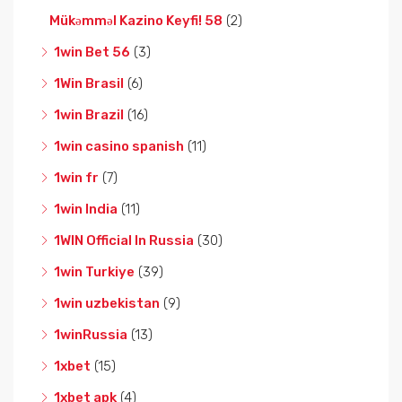
Mükəmməl Kazino Keyfi! 58
(2)
1win Bet 56
(3)
1Win Brasil
(6)
1win Brazil
(16)
1win casino spanish
(11)
1win fr
(7)
1win India
(11)
1WIN Official In Russia
(30)
1win Turkiye
(39)
1win uzbekistan
(9)
1winRussia
(13)
1xbet
(15)
1xbet apk
(4)