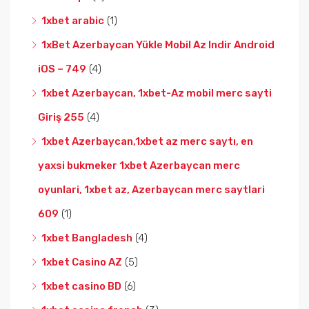
1xbet arabic
(1)
1xBet Azerbaycan Yükle Mobil Az Indir Android
iOS – 749
(4)
1xbet Azerbaycan, 1xbet-Az mobil merc sayti
Giriş 255
(4)
1xbet Azerbaycan,1xbet az merc saytı, en
yaxsi bukmeker 1xbet Azerbaycan merc
oyunlari, 1xbet az, Azerbaycan merc saytlari
609
(1)
1xbet Bangladesh
(4)
1xbet Casino AZ
(5)
1xbet casino BD
(6)