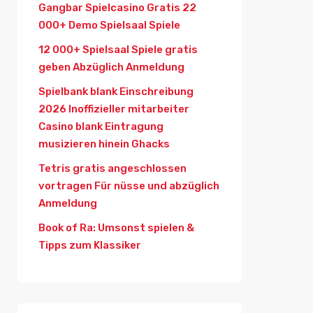
Gangbar Spielcasino Gratis 22
000+ Demo Spielsaal Spiele
12 000+ Spielsaal Spiele gratis
geben Abzüglich Anmeldung
Spielbank blank Einschreibung
2026 Inoffizieller mitarbeiter
Casino blank Eintragung
musizieren hinein Ghacks
Tetris gratis angeschlossen
vortragen Für nüsse und abzüglich
Anmeldung
Book of Ra: Umsonst spielen &
Tipps zum Klassiker