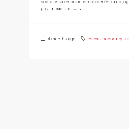
sobre essa emocionante experiência de jogo
para maximizar suas...
4 months ago
esccasinoportugal.