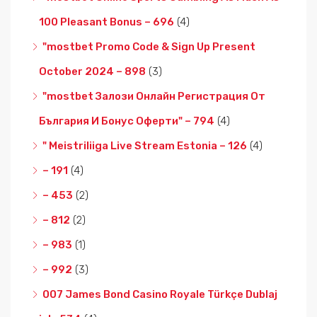
100 Pleasant Bonus – 696
(4)
"mostbet Promo Code & Sign Up Present
October 2024 – 898
(3)
"mostbet Залози Онлайн Регистрация От
България И Бонус Оферти" – 794
(4)
"️ Meistriliiga Live Stream Estonia – 126
(4)
– 191
(4)
– 453
(2)
– 812
(2)
– 983
(1)
– 992
(3)
007 James Bond Casino Royale Türkçe Dublaj