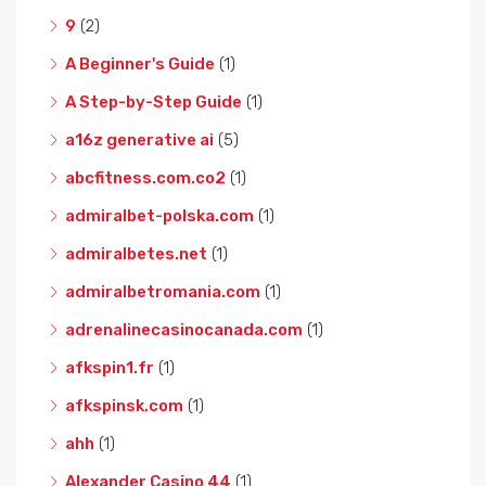
9
(2)
A Beginner's Guide
(1)
A Step-by-Step Guide
(1)
a16z generative ai
(5)
abcfitness.com.co2
(1)
admiralbet-polska.com
(1)
admiralbetes.net
(1)
admiralbetromania.com
(1)
adrenalinecasinocanada.com
(1)
afkspin1.fr
(1)
afkspinsk.com
(1)
ahh
(1)
Alexander Casino 44
(1)