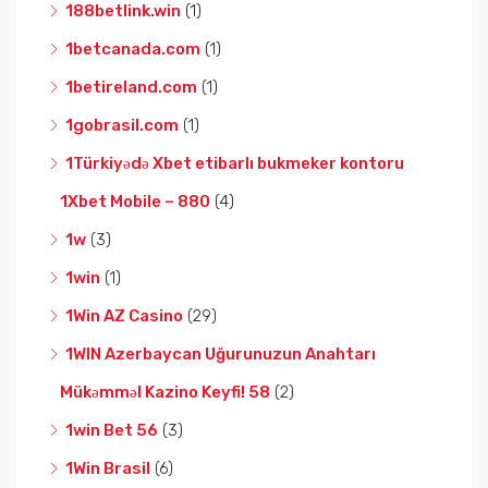
188betlink.win
(1)
1betcanada.com
(1)
1betireland.com
(1)
1gobrasil.com
(1)
1Türkiyədə Xbet etibarlı bukmeker kontoru
1Xbet Mobile – 880
(4)
1w
(3)
1win
(1)
1Win AZ Casino
(29)
1WIN Azerbaycan Uğurunuzun Anahtarı
Mükəmməl Kazino Keyfi! 58
(2)
1win Bet 56
(3)
1Win Brasil
(6)