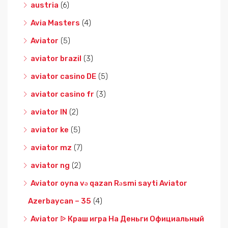
austria
(6)
Avia Masters
(4)
Aviator
(5)
aviator brazil
(3)
aviator casino DE
(5)
aviator casino fr
(3)
aviator IN
(2)
aviator ke
(5)
aviator mz
(7)
aviator ng
(2)
Aviator oyna və qazan Rəsmi sayti Aviator
Azerbaycan – 35
(4)
Aviator ᐉ Краш игра На Деньги Официальный