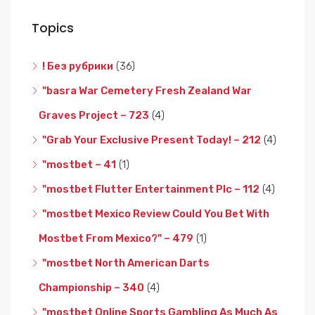
Topics
! Без рубрики
(36)
"basra War Cemetery Fresh Zealand War
Graves Project – 723
(4)
"Grab Your Exclusive Present Today! – 212
(4)
"mostbet – 41
(1)
"mostbet Flutter Entertainment Plc – 112
(4)
"mostbet Mexico Review Could You Bet With
Mostbet From Mexico?" – 479
(1)
"mostbet North American Darts
Championship – 340
(4)
"mostbet Online Sports Gambling As Much As