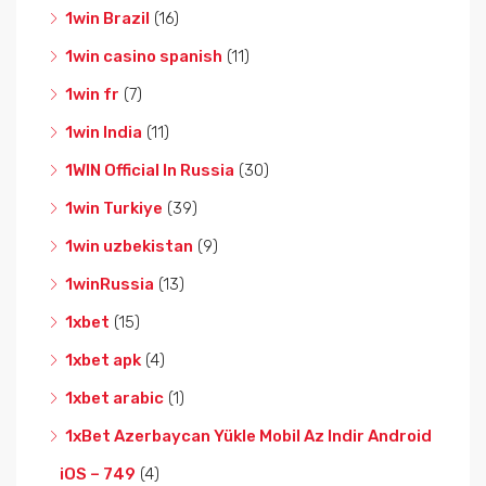
1win Brazil
(16)
1win casino spanish
(11)
1win fr
(7)
1win India
(11)
1WIN Official In Russia
(30)
1win Turkiye
(39)
1win uzbekistan
(9)
1winRussia
(13)
1xbet
(15)
1xbet apk
(4)
1xbet arabic
(1)
1xBet Azerbaycan Yükle Mobil Az Indir Android
iOS – 749
(4)