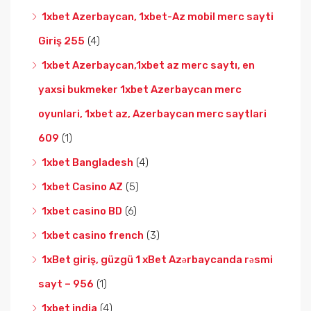
1xbet Azerbaycan, 1xbet-Az mobil merc sayti
Giriş 255
(4)
1xbet Azerbaycan,1xbet az merc saytı, en
yaxsi bukmeker 1xbet Azerbaycan merc
oyunlari, 1xbet az, Azerbaycan merc saytlari
609
(1)
1xbet Bangladesh
(4)
1xbet Casino AZ
(5)
1xbet casino BD
(6)
1xbet casino french
(3)
1xBet giriş, güzgü 1 xBet Azərbaycanda rəsmi
sayt – 956
(1)
1xbet india
(4)