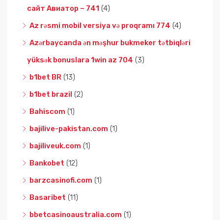
сайт Авиатор – 741
(4)
Az rəsmi mobil versiya və proqramı 774
(4)
Azərbaycanda ən məşhur bukmeker tətbiqləri
yüksək bonuslara 1win az 704
(3)
b1bet BR
(13)
b1bet brazil
(2)
Bahiscom
(1)
bajilive-pakistan.com
(1)
bajiliveuk.com
(1)
Bankobet
(12)
barzcasinofi.com
(1)
Basaribet
(11)
bbetcasinoaustralia.com
(1)