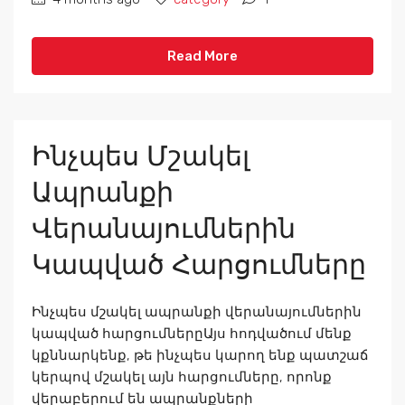
Read More
Ինչպես Մշակել
Ապրանքի
Վերանայումներին
Կապված Հարցումները
Ինչպես մշակել ապրանքի վերանայումներին
կապված հարցումներըԱյս հոդվածում մենք
կքննարկենք, թե ինչպես կարող ենք պատշաճ
կերպով մշակել այն հարցումները, որոնք
վերաբերում են ապրանքների